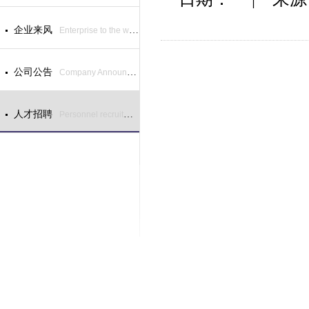
企业来风
Enterprise to the wind
公司公告
Company Announcement
人才招聘
Personnel recruitment