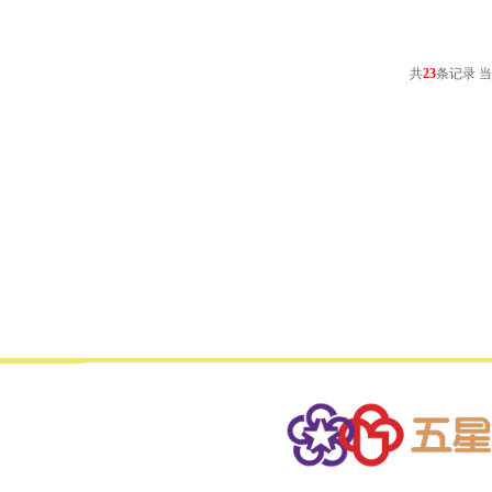
共
23
条记录 