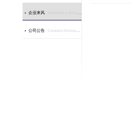
企业来风
Enterprise to the wind
公司公告
Company Announcement